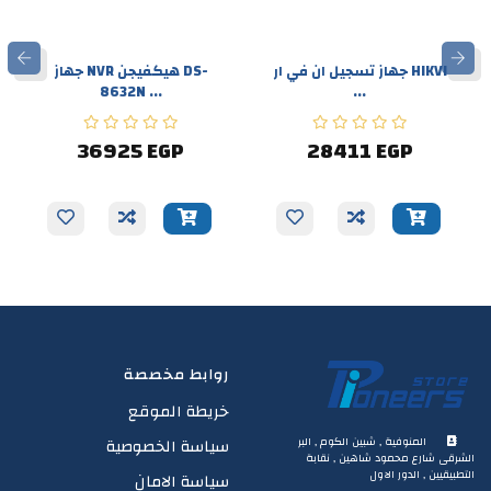
جهاز تسجيل ان في ار HIKVI
جهاز NVR هيكفيجن DS-
8632N ...
...
36925 EGP
28411 EGP
روابط مخصصة
خريطة الموقع
المنوفية , شبين الكوم , البر
سياسة الخصوصية
الشرقى شارع محمود شاهين , نقابة
التطبيقيين , الدور الاول
سياسة الامان