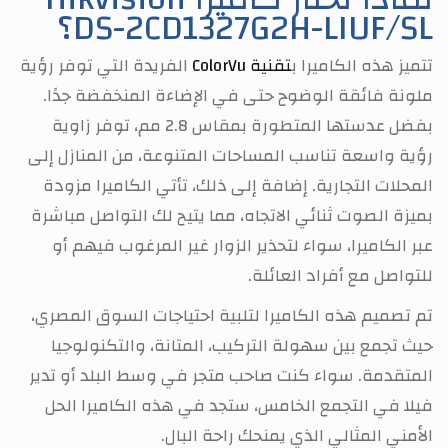
DS-2CD1327G2H-LIUF/SL؟
تتميز هذه الكاميرا ب
تقنية ColorVu
الفريدة التي توفر رؤية
ملونة فائقة الوضوح حتى في الإضاءة المنخفضة جدًا.
بفضل عدستها المتطورة بمقاس 2.8 مم، توفر زاوية
رؤية واسعة تناسب المساحات المتنوعة، من المنازل إلى
المحلات التجارية. إضافة إلى ذلك، تأتي الكاميرا مزودة
بميزة الصوت ثنائي الاتجاه، مما يتيح لك التواصل مباشرة
عبر الكاميرا، سواء لتحذير الزوار غير المرغوب فيهم أو
للتواصل مع أفراد العائلة.
تم تصميم هذه الكاميرا لتلبية احتياجات السوق المصري،
حيث تجمع بين سهولة التركيب، المتانة، والتكنولوجيا
المتقدمة. سواء كنت صاحب متجر في وسط البلد أو تدير
فيلا في التجمع الخامس، ستجد في هذه الكاميرا الحل
الأمني المثالي الذي يمنحك راحة البال.