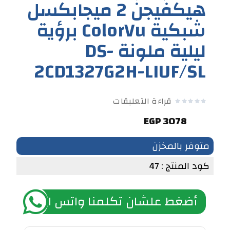
هيكفيجن 2 ميجابكسل
شبكية ColorVu برؤية
ليلية ملونة DS-
2CD1327G2H-LIUF/SL
قراءة التعليقات
3078 EGP
متوفر بالمخزن
كود المنتج : 47
أضغط علشان تكلمنا واتس اب