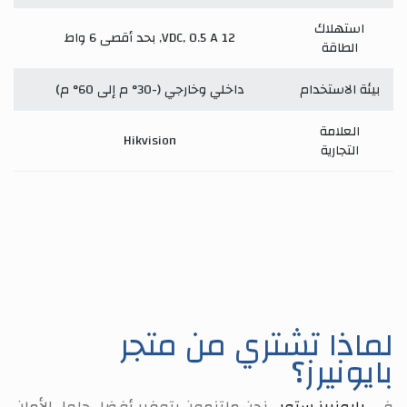
استهلاك
12 VDC, 0.5 A, بحد أقصى 6 واط
الطاقة
بيئة الاستخدام
داخلي وخارجي (-30° م إلى 60° م)
العلامة
Hikvision
التجارية
لماذا تشتري من متجر
بايونيرز؟
في
بايونيرز ستور
، نحن ملتزمون بتوفير أفضل حلول الأمان