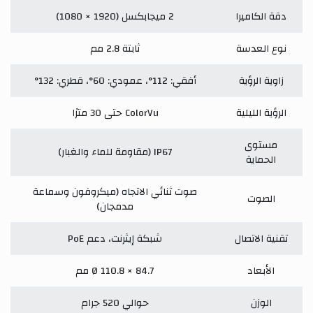
دقة الكاميرا
2 ميجابكسل (1920 × 1080)
نوع العدسة
ثابتة 2.8 مم
زاوية الرؤية
أفقي: 112°، عمودي: 60°، قطري: 132°
الرؤية الليلية
ColorVu حتى 30 مترًا
مستوى
IP67 (مقاومة للماء والغبار)
الحماية
صوت ثنائي الاتجاه (ميكروفون وسماعة
الصوت
مدمجان)
تقنية الاتصال
شبكة إيثرنت، دعم PoE
الأبعاد
Ø 110.8 × 84.7 مم
الوزن
حوالي 520 جرام