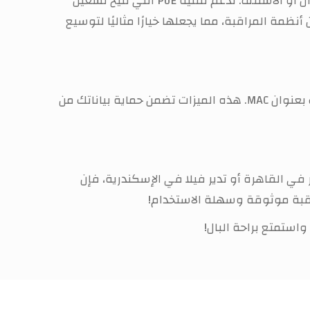
تتميز الكاميرا بتصميم مدمج وخفيف الوزن (270 غرام فقط)، مما يجعل تركيبها سهلاً في أي مكان، سواء على الجدران أو الأسقف. تدعم تقنية PoE التي تتيح تشغيل
نظمة المراقبة، مما يجعلها خيارًا مثاليًا لتوسيع
توفر الكاميرا طبقات متعددة من الحماية الرقمية، بما في ذلك تشفير HTTPS، تصفية عنوان IP، ومصادقة المضيف بعنوان MAC. هذه الميزات تضمن حماية بياناتك من
ي القاهرة أو تدير فيلا في الإسكندرية، فإن