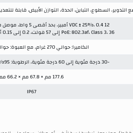
 التدوير، السطوع، التباين، الحدة، التوازن الأبيض، قابلة للتعد
12 VDC ± 25%، 0.4 أمبير، بحد أقصى 5 واط، موصل طاقة محوري Ø5.5 مم
PoE: 802.3af، Class 3، 36 إلى 57 فولت، 0.2 إلى 0.15 أمبير، بحد أقصى 6.5 واط
الكاميرا: حوالي 270 غرام، مع العبوة: حوالي 489 غرام
-30 درجة مئوية إلى 60 درجة مئوية، الرطوبة: 95% أو أقل (غير متكثفة)
177.6 مم × 67.8 مم × 66.2 مم
IP67