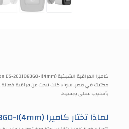
كاميرا المراقبة الشبكية
ion DS-2CD1083G0-I(4mm)
مكتبك في مصر. سواء كنت تبحث عن مراقبة فعالة لم
بأسلوب عملي وبسيط.
لماذا تختار كاميرا Hikvision DS-2CD1083G0-I(4mm)؟