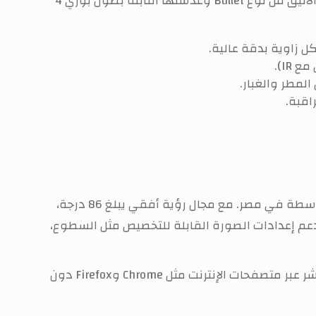
تتميز هذه الكاميرا بتقنيات متقدمة تجعلها مناسبة لمختلف البيئات، سواء كانت داخلية أو خارجية. بفضل تصميمها الأنيق من نوع Bullet وعدستها الثابتة بطول بؤري 4
لتكون الحل الأمني المثالي للمنازل والشركات الصغيرة والمتوسطة في مصر. مع مجال رؤية أفقي يبلغ 86 درجة،
تدعم إعدادات الصورة القابلة للتخصيص مثل السطوع،
هل تبحث عن طريقة لمراقبة متجرك في القاهرة أو منزلك في الجيزة؟ هذه الكاميرا تتيح لك الوصول إلى البث المباشر عبر متصفحات الإنترنت مثل Chrome وFirefox دون