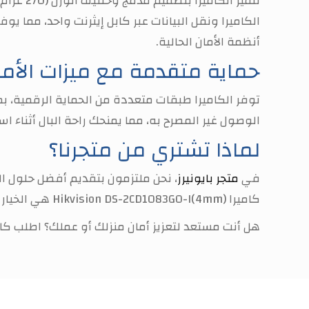
الكاميرا ونقل البيانات عبر كابل إيثرنت واحد، مما يوف
أنظمة الأمان الحالية.
حماية متقدمة مع ميزات الأما
الوصول غير المصرح به، مما يمنحك راحة البال أثناء است
لماذا تشتري من متجرنا؟
في
متجر بايونيرز
، نحن ملتزمون بتقديم أفضل حلول ال
كاميرا Hikvision DS-2CD1083G0-I(4mm) هي الخيار المثالي لضمان الأمان والحماية. اطلب الآن واستمتع بحلول مراقبة موثوقة وسهلة الاستخدام!
هل أنت مستعد لتعزيز أمان منزلك أو عملك؟
اطلب كاميرا Hikvision DS-2CD1083G0-I(4mm) اليوم من متجر ب