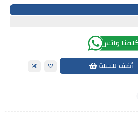
لمنا واتس اب
أضف للسلة
أضف الي الحزمة