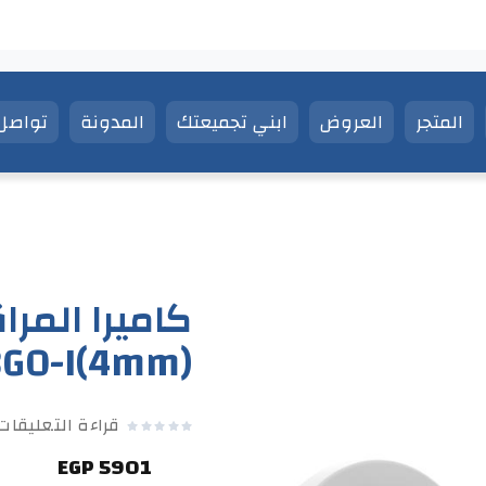
المتجر
العروض
ابني تجميعتك
المدونة
تواصل 
D1083G0-I(4mm
قراءة التعليقا
5901 EGP