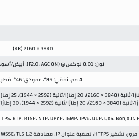
3840 × 2160 (4K)
لون: 0.01 لوكس @ (F2.0، AGC ON)، أبيض/أسود: 0 لوكس مع IR
4 مم، أفقي: 86°، عمودي: 46°، قطري: 102°
TPS، RTP، RTSP، NTP، UPnP، IGMP، IPv6، UDP، QoS، Bonjour، 
ة HTTP/HTTPS، WSSE، TLS 1.2، مصادقة المضيف (عنوان MAC)