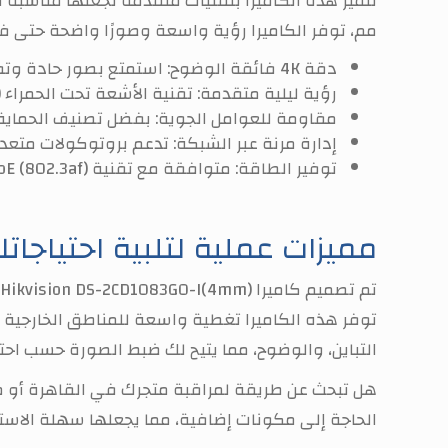
مم، توفر الكاميرا رؤية واسعة وصورًا واضحة حتى في 
دقة 4K فائقة الوضوح:
استمتع بصور حادة وتفاصيل دقيقة بدقة تصل إل
رؤية ليلية متقدمة:
تقنية الأشعة تحت الحمراء (IR) تمكنك من رؤية واضحة حتى في الظلام الدامس (0 لوكس مع IR)
مقاومة للعوامل الجوية:
بفضل تصنيف الحماية IP67، تعمل الكاميرا بكفاءة في الظروف الجوية القاسية مثل المطر والغ
إدارة مرنة عبر الشبكة:
تدعم بروتوكولات متعددة مثل TCP/IP وHTTP/HTTPS لسهولة التكامل
توفير الطاقة:
متوافقة مع تقنية PoE (802.3af) لتقليل استهلاك الطاقة وتسهيل التركيب.
مميزات عملية لتلبية احتياجا
تم تصميم كاميرا
Hikvision DS-2CD1083G0-I(4mm)
توفر هذه الكاميرا تغطية واسعة للمناطق الخارجية م
التباين، والوضوح، مما يتيح لك ضبط الصورة حسب احتي
الحاجة إلى مكونات إضافية، مما يجعلها سهلة الاستخ