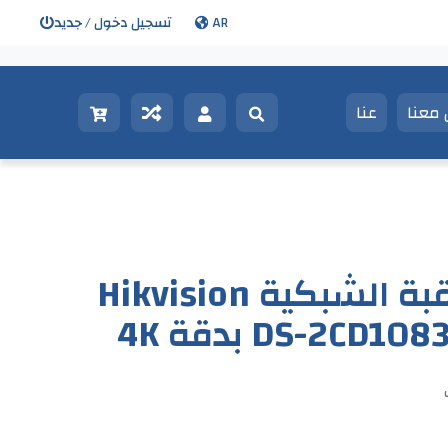
AR
تسجيل دخول / جديد
معنا
عنا
كاميرا المراقبة الشبكية Hikvision
DS-2C) بدقة 4K
ت