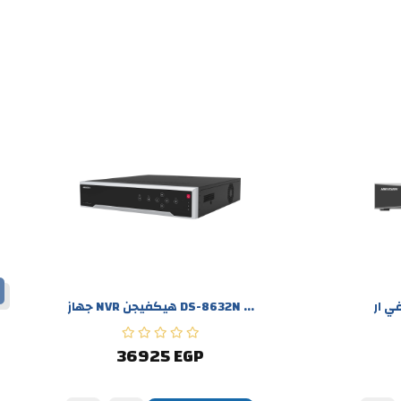
جهاز NVR هيكفيجن DS-8632N ...
36925 EGP