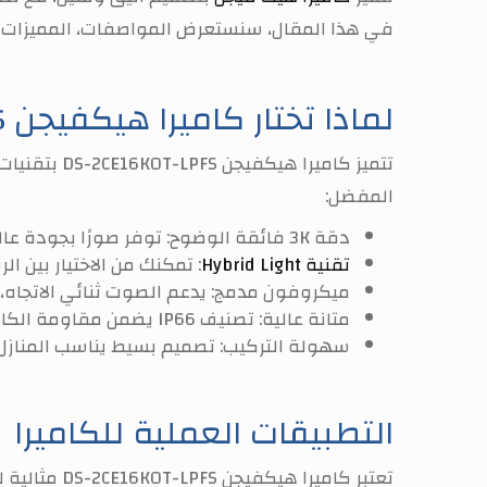
في هذا المقال، سنستعرض المواصفات، المميزات، والف
لماذا تختار كاميرا هيكفيجن DS-2CE16K0T-LPFS؟
تتميز كاميرا هيكفيجن DS-2CE16K0T-LPFS بتقنيات متطورة تجعلها واحدة من
المفضل:
دقة 3K فائقة الوضوح:
توفر صورًا بجودة عالية تصل إلى 2960 × 1665 بكسل، مما
تقنية Hybrid Light
:
تمكنك من الاختيار بين الرؤية الليلية بالأشعة تحت ال
ميكروفون مدمج:
يدعم الصوت ثنائي الاتجاه،
متانة عالية:
تصنيف IP66 يضمن مقاومة الكاميرا للأمطار والغبار، مما يجعلها مثالية للاستخدام الخارجي.
سهولة التركيب:
تصميم بسيط يناسب المنازل
التطبيقات العملية للكاميرا
تعتبر كاميرا هيكفيجن DS-2CE16K0T-LPFS مثالية لمجموعة متنوعة من الاستخدامات في السوق المصري، بما في ذلك: