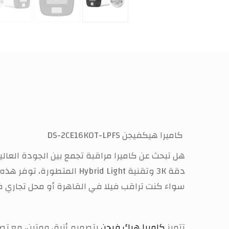
كاميرا هيكفيجن DS-2CE16K0T-LPFS
هل تبحث عن كاميرا مراقبة تجمع بين الجودة العالي
دقة 3K وتقنية brid Light
سواء كنت تراقب فيلا في القاهرة أو محل تجاري ف
تتميز
كاميرا هيك فيجن