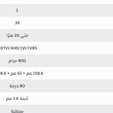
1
3K
حتى 20 مترًا
DTVI/AHD/CVI/CVBS
400 جرام
158.6 مم × 61 مم × 58.6 مم
80 درجة
ثابتة 3.6 مم
سلكية