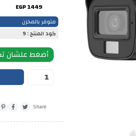
1449 EGP
متوفر بالمخزن
كود المنتج : 9
أضغط علشان تك
Share: