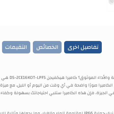
تفاصيل اخرى
الخصائص
التقيمات
ة والأداء الموثوق؟ كاميرا
هيكفيجن DS-2CE16K0T-LPFS
هي ال
Hy المتطورة، توفر هذه الكاميرا صورًا واضحة في أي وقت من اليوم أو اللي
ي الجيزة، فإن هذه الكاميرا ستلبي احتياجاتك بسهولة وكفاءة
بتصميم أنيق ومتين، مع تصنيف حماية IP66 لمقاومة الماء والغبار، 