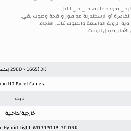
ارجي بجودة عالية، حتى في الليل.
لقاهرة أو الإسكندرية مع صور واضحة وصوت نقي.
وية الرؤية الواسعة والصوت ثنائي الاتجاه.
الأمان طوال الوقت.
3K (2960 × 1665 بكسل)
rbo HD Bullet Camera
ثابت
خارجية/داخلية
Hybrid Light، WDR 120dB، 3D DNR، صوت ثنائي الاتجاه