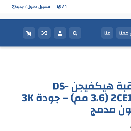
AR
تسجيل دخول / جديد
معنا
عنا
كاميرا المراقبة هيكفيجن DS-
2CE16K0T-LPFS (3.6 مم) – جودة 3K
ون مدمج
ت