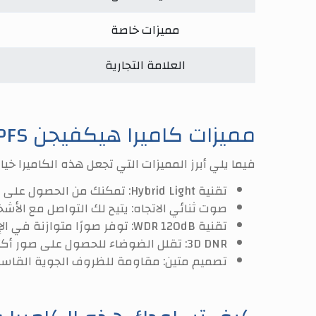
مميزات خاصة
العلامة التجارية
مميزات كاميرا هيكفيجن DS-2CE16K0T-LPFS
فيما يلي أبرز المميزات التي تجعل هذه الكاميرا خيارًا 
تقنية Hybrid Light:
تمكنك من الحصول على صور
صوت ثنائي الاتجاه:
يتيح لك التواصل مع الأش
تقنية WDR 120dB:
توفر صورًا متوازنة في الإ
3D DNR:
تقلل الضوضاء للحصول على صور أكثر
تصميم متين:
مقاومة للظروف الجوية القاسية،