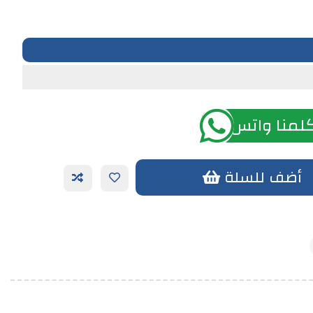
لمنا واتس اب
أضف للسلة
أضف الي الحزمة