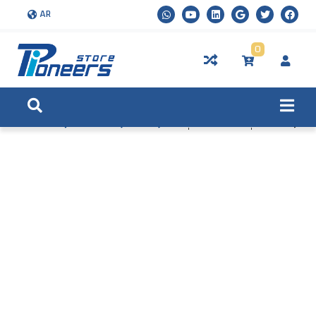
AR
0
الرئيسية
المنتجات
اجهزة DVR رقمية 8 قنوات