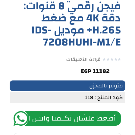
فيجن رقمي 8 قنوات:
دقة 4K مع ضغط
H.265+ موديل IDS-
7208HUHI-M1/E
قراءة التعليقات
11182 EGP
متوفر بالمخزن
كود المنتج : 118
أضغط علشان تكلمنا واتس اب