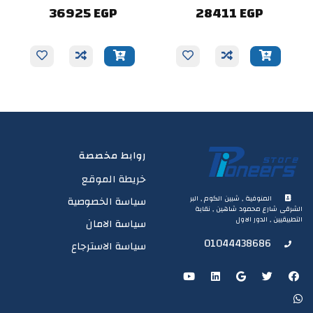
36925 EGP
28411 EGP
روابط مخصصة
خريطة الموقع
المنوفية , شبين الكوم , البر
سياسة الخصوصية
الشرقى شارع محمود شاهين , نقابة
التطبيقيين , الدور الاول
سياسة الامان
01044438686
سياسة الاسترجاع