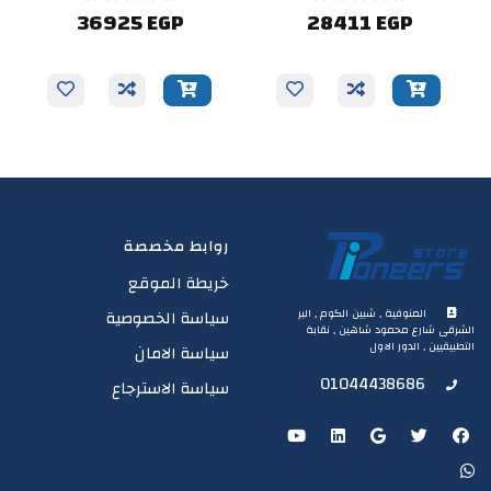
36925 EGP
28411 EGP
روابط مخصصة
خريطة الموقع
المنوفية , شبين الكوم , البر
سياسة الخصوصية
الشرقى شارع محمود شاهين , نقابة
التطبيقيين , الدور الاول
سياسة الامان
01044438686
سياسة الاسترجاع