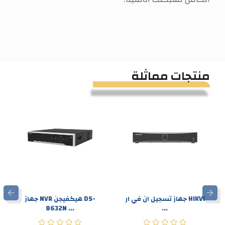
منتجات مماثلة
جهاز تسجيل ان في ار HIKVI
جهاز NVR هيكفيجن DS-
8632N ...
...