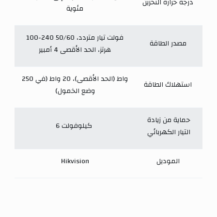
درجة حرارة التخزين
مئوية
100-240 فولت تيار متردد، 50/60
مصدر الطاقة
هرتز، الحد الأقصى 4 أمبير
250 واط (الحد الأقصى)، 20 واط (في
استهلاك الطاقة
وضع الخمول)
حماية من زيادة
6 كيلوفولت
التيار الكهربائي
الموديل
Hikvision