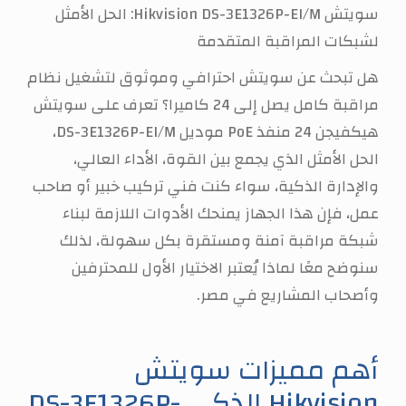
سويتش Hikvision DS-3E1326P-EI/M: الحل الأمثل
لشبكات المراقبة المتقدمة
هل تبحث عن سويتش احترافي وموثوق لتشغيل نظام
مراقبة كامل يصل إلى 24 كاميرا؟ تعرف على سويتش
هيكفيجن 24 منفذ PoE موديل DS-3E1326P-EI/M،
الحل الأمثل الذي يجمع بين القوة، الأداء العالي،
والإدارة الذكية، سواء كنت فني تركيب خبير أو صاحب
عمل، فإن هذا الجهاز يمنحك الأدوات اللازمة لبناء
شبكة مراقبة آمنة ومستقرة بكل سهولة، لذلك
سنوضح معًا لماذا يُعتبر الاختيار الأول للمحترفين
وأصحاب المشاريع في مصر.
أهم مميزات سويتش
Hikvision الذكي DS-3E1326P-