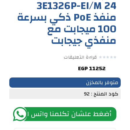
3E1326P-EI/M 24
منفذ PoE ذكي بسرعة
100 ميجابت مع
منفذي جيجابت
قراءة التعليقات
11252 EGP
متوفر بالمخزن
كود المنتج : 92
أضغط علشان تكلمنا واتس اب