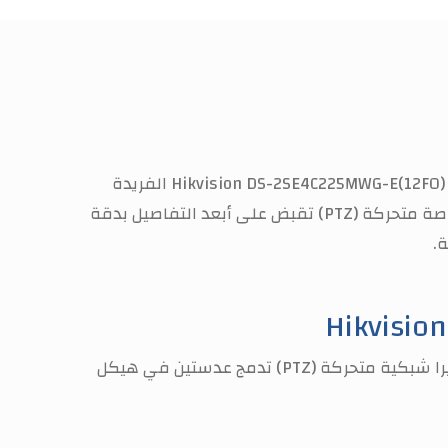
هل تبحث عن حل أمني نهائي يمنحك رؤية شاملة وتفاصيل دقيقة في آن واحد؟ بحثك ينتهي هنا نقدم لك كاميرا Hikvision DS-2SE4C225MWG-E(12F0) الفريدة
بفضل تقنية TandemVu التي تدمج بين عدستين في جهاز واحد: عدسة بانورامية لا تغفل عن أي زاوية، وعدسة قناصة متحركة (PTZ) تقبض على أبعد التفاصيل بدقة
.
تُعد كاميرا Hikvision DS-2SE4C225MWG-E(12F0) حل أمني متطور؛ بفضل تقنية "TandemVu" الفريدة، فهي كاميرا شبكية متحركة (PTZ) تدمج عدستين في هيكل