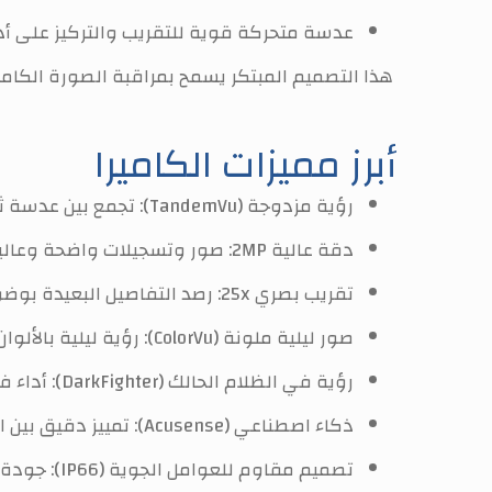
عدسة متحركة قوية للتقريب والتركيز على أدق
هذا التصميم المبتكر يسمح بمراقبة الصورة الكا
أبرز مميزات الكاميرا
رؤية مزدوجة (TandemVu): تجمع بين عدسة ثابتة للمراقبة الشاملة، وأخرى متحركة للتركيز على التفاصيل، للإستغناء عن العديد من الكاميرات.
دقة عالية 2MP: صور وتسجيلات واضحة وعالية الدقة من كلتا العدستين.
تقريب بصري 25x: رصد التفاصيل البعيدة بوضوح فائق دون التأثير على الجودة.
صور ليلية ملونة (ColorVu): رؤية ليلية بالألوان الزاهية بفضل العدسة الثابتة التي تصل الإضاءة البيضاء إلى 30 مترًا.
رؤية في الظلام الحالك (DarkFighter): أداء فائق للعدسة المتحركة في الإضاءة المنخفضة جداً حتى 100 متر.
ذكاء اصطناعي (Acusense): تمييز دقيق بين الأشخاص والمركبات لتقليل الإنذارات الخاطئة.
تصميم مقاوم للعوامل الجوية (IP66): جودة عالية في الظروف الخارجية الصعبة كالأمطار والغبار.