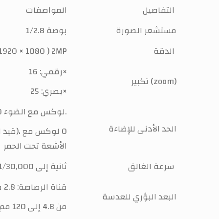
التفاصيل
المواصفات
مستشعر الصورة
1/2.8 بوصة
الدقة
1920 × 1080 ) 2MP
رقمي: 16×
تكبير (zoom)
بصري: 25×
قناة الرصاصة: 0.0005 لوكس @ (F1.0، AGC ON)، 0 لوكس مع الضوء.
الحد الأدنى للإضاءة
الأشعة تحت الحمر
سرعة الغالق
1 ثانية إلى 1/30,000 ثانية
قناة الرصاصة: 2.8 مم
البعد البؤري للعدسة
قناة PTZ: من 4.8 إلى 120 مم