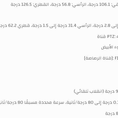
: 126.5 درجة
ء
ء الأبيض