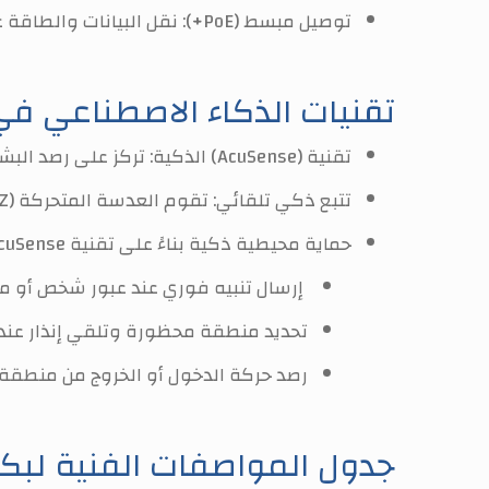
توصيل مبسط (PoE+): نقل البيانات والطاقة عبر كابل شبكة واحد، لتسهيل عملية التركيب.
تقنيات الذكاء الاصطناعي في كاميرا SE4C225MWG-E(12F0
تقنية (AcuSense) الذكية: تركز على رصد البشر والمركبات فقط، وتتجاهل الإنذارات الكاذبة الناتجة عن حركة الحيوانات أو أوراق الشجر المتساقطة.
تتبع ذكي تلقائي: تقوم العدسة المتحركة (PTZ) تلقائيًا بتتبع الأهداف المتحركة سواء أشخاص أو مركبات ضمن مجال رؤيتها.
حماية محيطية ذكية بناءً على تقنية AcuSense، توفر الكاميرا وظائف حماية متقدمة ودقيقة:
إرسال تنبيه فوري عند عبور شخص أو مر
تحديد منطقة محظورة وتلقي إنذار عند
رصد حركة الدخول أو الخروج من منطقة 
جدول المواصفات الفنية لبكاميرا C225MWG-E(12F0