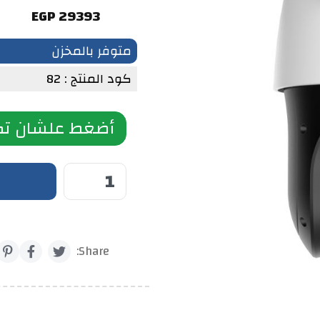
29393 EGP
متوفر بالمخزن
كود المنتج : 82
أضغط علشان تك
Share: