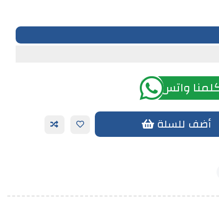
لمنا واتس اب
أضف للسلة
أضف الي الحزمة