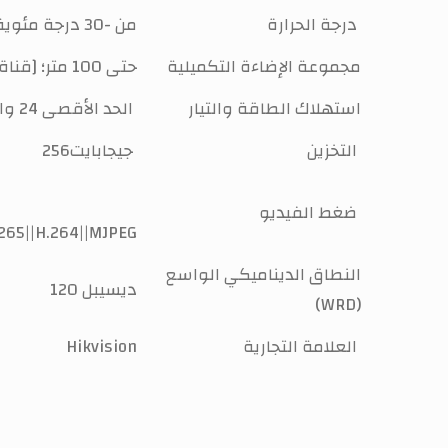
درجة الحرارة
من -30 درجة مئوية إلى 65 درجة مئوية
مجموعة الإضاءة التكميلية
[قناة PTZ]: حتى 100 متر؛ [قناة الرصاصة]: حتى 30 مترًا
استهلاك الطاقة والتيار
الحد الأقصى 24 واط، والسخان الحد الأقصى 2.6 واط للسخان، الإضاءة التكميلية حد أقصى 11 واط
التخزين
256جيجابايت
ضغط الفيديو
265||H.264||MJPEG
النطاق الديناميكي الواسع
120 ديسيبل
(WRD)
العلامة التجارية
Hikvision