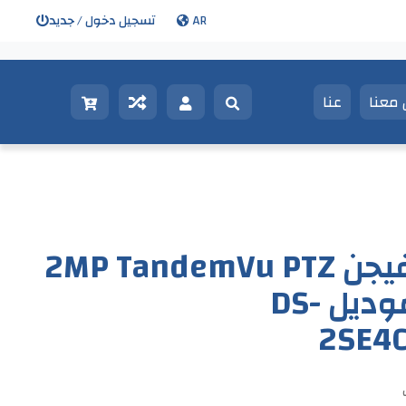
AR
تسجيل دخول / جديد
معنا
عنا
كاميرا هيكفيجن 2MP TandemVu PTZ
بتكبير 25x موديل DS-
2SE4
ت