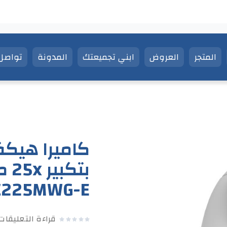
المتجر
العروض
ابني تجميعتك
المدونة
تواصل 
C225MWG-E
قراءة التعليقا