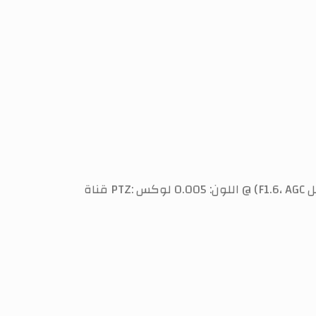
قناة PTZ: اللون: 0.005 لوكس @ (F1.6، AGC قيد التشغيل)، أبيض وأسود: 0.001 لوكس @ (F1.6، AGC قيد التشغيل)، 0 لوكس مع