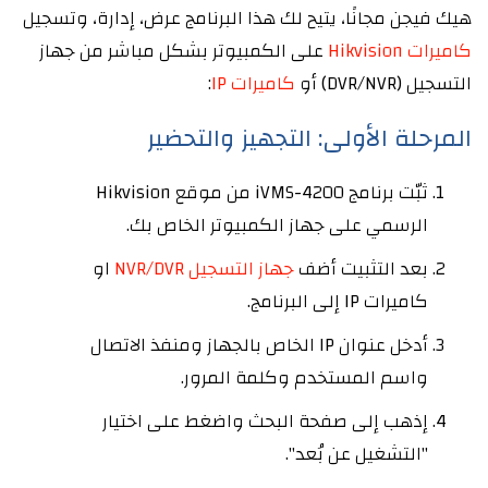
هيك فيجن مجانًا، يتيح لك هذا البرنامج عرض، إدارة، وتسجيل
كاميرات Hikvision
على الكمبيوتر بشكل مباشر من جهاز
التسجيل (DVR/NVR) أو
كاميرات IP
:
المرحلة الأولى: التجهيز والتحضير
ثبّت برنامج iVMS-4200 من موقع Hikvision
الرسمي على جهاز الكمبيوتر الخاص بك.
بعد التثبيت أضف
جهاز التسجيل NVR/DVR
او
كاميرات IP إلى البرنامج.
أدخل عنوان IP الخاص بالجهاز ومنفذ الاتصال
واسم المستخدم وكلمة المرور.
إذهب إلى صفحة البحث واضغط على اختيار
"التشغيل عن بُعد".