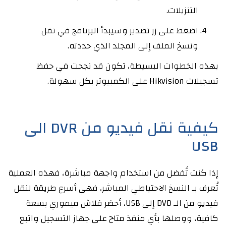
التنزيلات.
اضغط على زر تصدير وسيبدأ البرنامج في نقل
ونسخ الملف إلى المجلد الذي حددته.
بهذه الخطوات البسيطة، تكون قد نجحت في حفظ
تسجيلات Hikvision على الكمبيوتر بكل سهولة.
كيفية نقل فيديو من DVR الى
USB
إذا كنت تُفضل من استخدام واجهة مباشرة، فهذه العملية
تُعرف بـ النسخ الاحتياطي المباشر، فهي أسرع طريقة لنقل
فيديو من الـ DVD إلى USB، أحضر فلاش ميموري بسعة
كافية، ووصلها بأي منفذ متاح على جهاز التسجيل واتبع