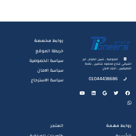
روابط مخصصة
خريطة الموقع
المنوفية , شبين الكوم , البر
سياسة الخصوصية
الشرقى شارع محمود شاهين , نقابة
التطبيقيين , الدور الاول
سياسة الامان
01044438686
سياسة الاسترجاع
روابط مهمة
المتجر
الرئيسية
كاميرات المراقبة