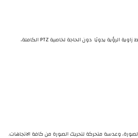
تتيح لك ضبط زاوية الرؤية يدويًا دون الحاجة لخاصية PTZ الكاملة،