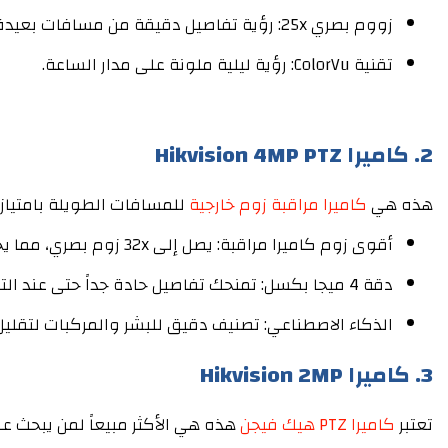
زووم بصري 25x: رؤية تفاصيل دقيقة من مسافات بعيدة جداً.
تقنية ColorVu: رؤية ليلية ملونة على مدار الساعة.
2. كاميرا Hikvision 4MP PTZ
هذه هي
كاميرا مراقبة زوم خارجية
للمسافات الطويلة بامتياز، و
أقوى زوم كاميرا مراقبة: يصل إلى 32x زوم بصري، مما يجعله مثالياً للمزارع والمصانع.
دقة 4 ميجا بكسل: تمنحك تفاصيل حادة جداً حتى عند التقريب الأقصى.
الذكاء الاصطناعي: تصنيف دقيق للبشر والمركبات لتقليل ا
3. كاميرا Hikvision 2MP
تعتبر
كاميرا PTZ هيك فيجن
هذه هي الأكثر مبيعاً لمن يبحث عن