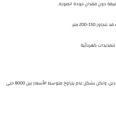
تتوقف أسعار كاميرا مراقبة زووم على عغدة عوامل مهمة منها ماركة الكاميرا ودقة الصورة والمميزات الفريدة في كل موديل، ولكن بشكل عام يتراوح متوسط الأسعار بين 8000 حتى