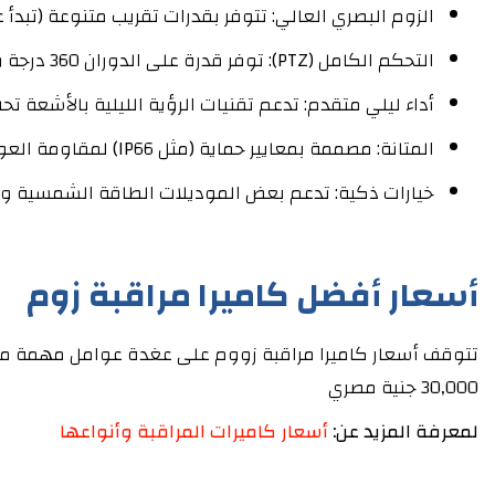
الزوم البصري العالي: تتوفر بقدرات تقريب متنوعة (تبدأ عادة من 25x وتصل إلى 40x أو أكثر)، مما يسمح برؤية تفاصيل دقيقة دون 
التحكم الكامل (PTZ): توفر قدرة على الدوران 360 درجة والإمالة العمودية، مما يغطي مساحات شاسعة.
أداء ليلي متقدم: تدعم تقنيات الرؤية الليلية بالأشعة تحت الحمراء أو تقنيات الألوان (مثل t
المتانة: مصممة بمعايير حماية (مثل IP66) لمقاومة العوامل الجوية القاسية كالأمطار والغبار.
خيارات ذكية: تدعم بعض الموديلات الطاقة الشمسية وشبكات 4G، مما يسهل تركيبها في المناطق النائية دون الحاجة لت
أسعار أفضل كاميرا مراقبة زوم
30,000 جنية مصري
لمعرفة المزيد عن:
أسعار كاميرات المراقبة وأنواعها