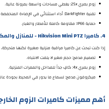
زوم بصري 25x: يغطي مساحات واسعة بمرونة عالية.
تقنية DarkFighter: أداء استثنائي في الإضاءة المنخفضة جداً.
حماية IP66: مقاومة كاملة للأمطار والغبار.
4. كاميرا Hikvision Mini PTZ - للمنازل والمكاتب
إذا كنت تبحث عن كاميرا مراقبة منزلية صغيرة لكنها متحركة،
تصميم مدمج: حجم صغير لا يلفت الانتباه.
زوم بصري 4x: كافٍ جداً للمداخل والممرات المنزلية.
ميكروفون مدمج: لسماع ما يدور في المحيط بجودة عالي
أهم مميزات كاميرات الزوم الخارج