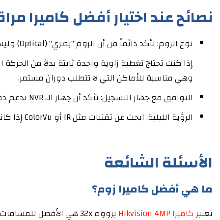
نصائح عند اختيار أفضل كاميرا مراق
نوع الزوم: تأكد دائماً من أن الزوم "بصري" (Optical) وليس "رقمياً" (Digital) للحفاظ على جودة الصورة.
إذا كنت تحتاج تغطية زاوية واحدة ثابتة بدلاً من الحركة ا
وهي مناسبة للأماكن التي لا تتطلب دوران مستمر.
التوافق مع جهاز التسجيل: تأكد أن جهاز الـ NVR يدعم دقة الكاميرا (سواء 4MP أو 8K).
الرؤية الليلية: ابحث عن تقنيات مثل IR أو ColorVu إذا كانت المنطقة مظلمة تماماً.
الأسئلة الشائعة
ما هي أفضل كاميرا زوم؟
تعتبر
كاميرا Hikvision 4MP
بزووم 32x هي الأفضل للمسافات الطويلة، كما تتميز بوجود عدستين: عدسة ثابتة لوضوح جودة الصورة، وعدسة متحركة لتحريك الصورة من كافة الاتجاهات.