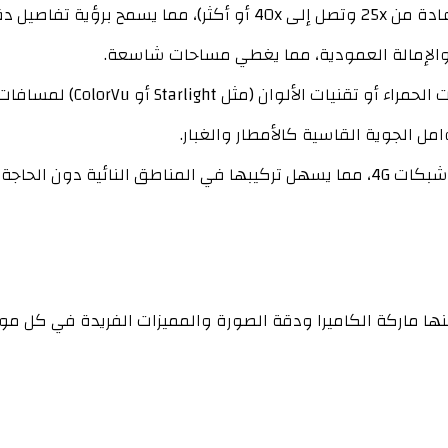
فقدان جودة الصورة.
Starligh أو ColorVu) لمسافات قد تتجاوز 150-200 متر.
مديدات كهربائية