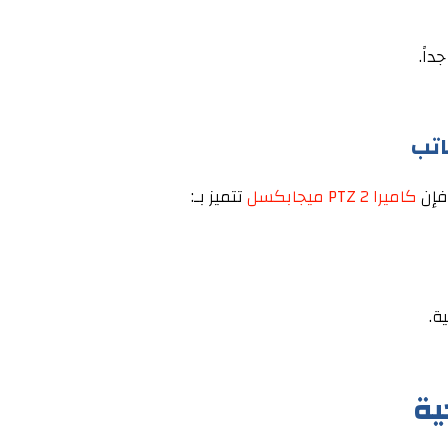
 فإن
كاميرا PTZ 2 ميجابكسل
تتميز بـ:
ة.
ية