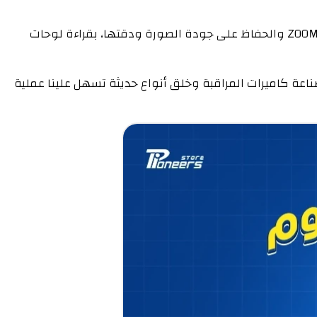
هل تبحث عن أفضل كاميرا مراقبة زوم؟ إن كاميرات زوم من هيك فيجن تمكنك من تحريك الصورة أفقيًا ورأسيًا وتكبير الصورة ZOOM والحفاظ على جودة الصورة ودقتها، بقراءة لوحات
دة في صناعة كاميرات المراقبة وخلق أنواع حديثة تسهل علينا عملية